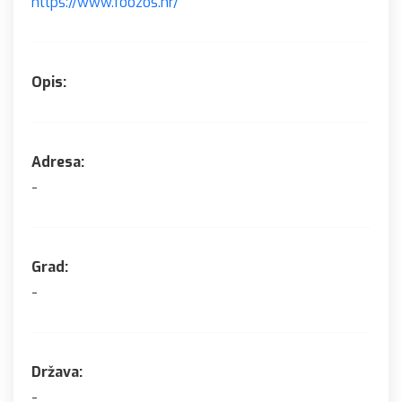
https://www.foozos.hr/
Opis:
Adresa:
-
Grad:
-
Država:
-