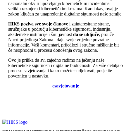
nacionalni okviri upravljanja kibernetičkim incidentima
velikih razmjera i kibernetičkim krizama. Kao takav, ovaj je
zakon ključan za unapređenje digitalne sigurnosti naše zemlje.
HIKS poziva sve svoje članove
i zainteresirane strane,
stručnjake u području kibernetičke sigurnosti, industriju,
akademske institucije i širu javnost
da se uključe
, prouče
Nacrt prijedloga Zakona i daju svoje vrijedne povratne
informacije. Vaši komentari, prijedlozi i stručno mišljenje bit
će neophodni u procesu donošenja ovog zakona.
Ovo je prilika da svi zajedno radimo na jačanju naše
kibernetičke sigurnosti i digitalne budućnosti. Za više detalja o
procesu savjetovanja i kako možete sudjelovati, posjetite
poveznicu u nastavku.
esavjetovanje