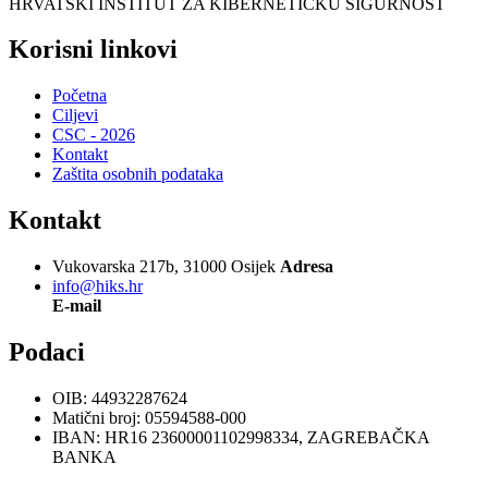
HRVATSKI INSTITUT ZA KIBERNETIČKU SIGURNOST
Korisni linkovi
Početna
Ciljevi
CSC - 2026
Kontakt
Zaštita osobnih podataka
Kontakt
Vukovarska 217b, 31000 Osijek
Adresa
info@hiks.hr
E-mail
Podaci
OIB: 44932287624
Matični broj: 05594588-000
IBAN: HR16 23600001102998334, ZAGREBAČKA
BANKA