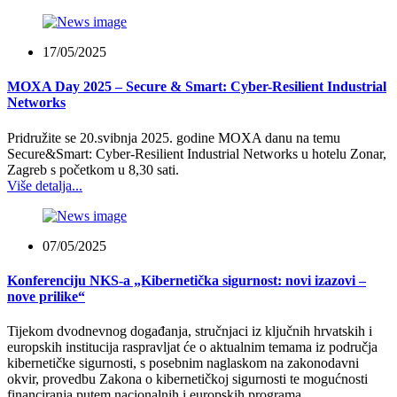
17/05/2025
MOXA Day 2025 – Secure & Smart: Cyber-Resilient Industrial
Networks
Pridružite se 20.svibnja 2025. godine MOXA danu na temu
Secure&Smart: Cyber-Resilient Industrial Networks u hotelu Zonar,
Zagreb s početkom u 8,30 sati.
Više detalja...
07/05/2025
Konferenciju NKS-a „Kibernetička sigurnost: novi izazovi –
nove prilike“
Tijekom dvodnevnog događanja, stručnjaci iz ključnih hrvatskih i
europskih institucija raspravljat će o aktualnim temama iz područja
kibernetičke sigurnosti, s posebnim naglaskom na zakonodavni
okvir, provedbu Zakona o kibernetičkoj sigurnosti te mogućnosti
financiranja putem nacionalnih i europskih programa.