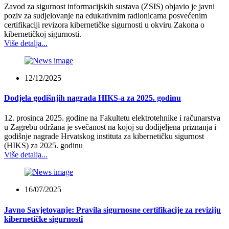
Zavod za sigurnost informacijskih sustava (ZSIS) objavio je javni
poziv za sudjelovanje na edukativnim radionicama posvećenim
certifikaciji revizora kibernetičke sigurnosti u okviru Zakona o
kibernetičkoj sigurnosti.
Više detalja...
12/12/2025
Dodjela godišnjih nagrada HIKS-a za 2025. godinu
12. prosinca 2025. godine na Fakultetu elektrotehnike i računarstva
u Zagrebu održana je svečanost na kojoj su dodijeljena priznanja i
godišnje nagrade Hrvatskog instituta za kibernetičku sigurnost
(HIKS) za 2025. godinu
Više detalja...
16/07/2025
Javno Savjetovanje: Pravila sigurnosne certifikacije za reviziju
kibernetičke sigurnosti