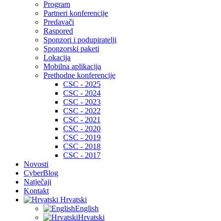
Program
Partneri konferencije
Predavači
Raspored
Sponzori i podupiratelji
Sponzorski paketi
Lokacija
Mobilna aplikacija
Prethodne konferencije
CSC - 2025
CSC - 2024
CSC - 2023
CSC - 2022
CSC - 2021
CSC - 2020
CSC - 2019
CSC - 2018
CSC - 2017
Novosti
CyberBlog
Natječaji
Kontakt
Hrvatski
English
Hrvatski