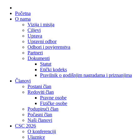
Početna
O nama
Vizija i misija
Ciljevi
Uprava
Upravni odbor
Odbori i povjerenstva
Partneri
Dokumenti
Statut
Etički kodeks
Pravilnik o godišnjim nagradama i priznanjima
Članovi
Postani član
Redoviti član
Pravne osobe
Fizičke osobe
Podupirući član
Počasni član
Naši članovi
CSC 2026
O konferenciji
Ulaznice