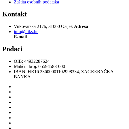
Zaštita osobnih podataka
Kontakt
Vukovarska 217b, 31000 Osijek
Adresa
info@hiks.hr
E-mail
Podaci
OIB: 44932287624
Matični broj: 05594588-000
IBAN: HR16 23600001102998334, ZAGREBAČKA
BANKA